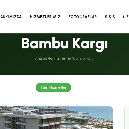
HAKKIMIZDA
HİZMETLERİMİZ
FOTOĞRAFLAR
S.S.S
İL
Bambu Kargı
Ana Sayfa
/
Hizmetler
/
Bambu Kargı
Tüm Hizmetler