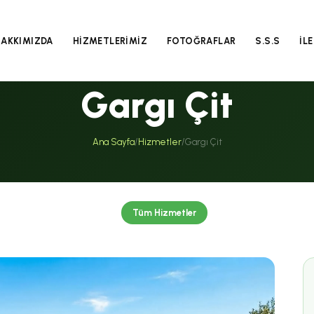
HAKKIMIZDA
HİZMETLERİMİZ
FOTOĞRAFLAR
S.S.S
İL
Gargı Çit
Ana Sayfa
/
Hizmetler
/
Gargı Çit
Tüm Hizmetler