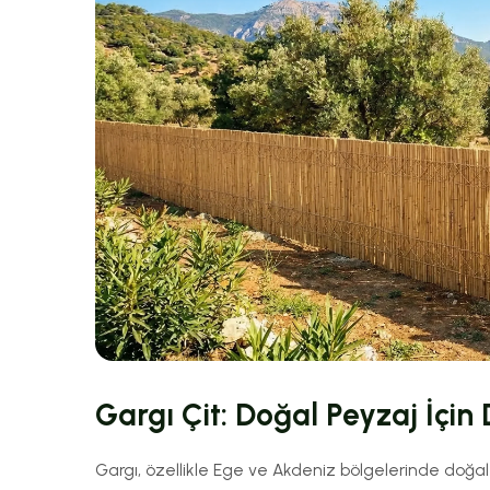
Gargı Çit: Doğal Peyzaj İçi
Gargı, özellikle Ege ve Akdeniz bölgelerinde doğal o