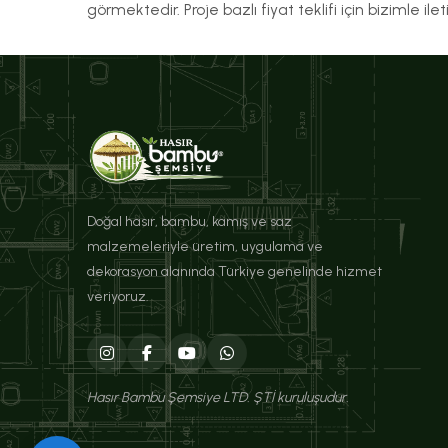
görmektedir. Proje bazlı fiyat teklifi için bizimle ile
Doğal hasır, bambu, kamış ve saz
malzemeleriyle üretim, uygulama ve
dekorasyon alanında Türkiye genelinde hizmet
veriyoruz.
Hasır Bambu Şemsiye LTD. ŞTİ kuruluşudur.