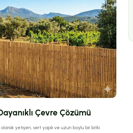
n Dayanıklı Çevre Çözümü
larak yetişen, sert yapılı ve uzun boylu bir bitki