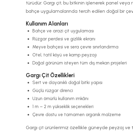
türüdür. Gargı çit; bu bitkinin işlenerek panel veya
bahçe uygulamalarında tercih edilen doğal bir çev
Kullanım Alanları
Bahçe ve arazi çit uygulaması
Rüzgar perdesi ve gizlilik ekranı
Meyve bahçesi ve sera çevre sınırlandırma
Otel, tatil köyü ve kamp peyzajı
Doğal görünüm isteyen tüm dış mekan projeleri
Gargı Çit Özellikleri
Sert ve dayanıklı doğal bitki yapısı
Güçlü rüzgar direnci
Uzun ömürlü kullanım imkânı
1 m – 2 m yükseklik seçenekleri
Çevre dostu ve tamamen organik malzeme
Gargı çit ürünlerimiz özellikle güneyde peyzaj ve