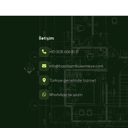
İletişim
+90 0535 606 81 31
info@hasirbambusemsiye.com
Türkiye genelinde hizmet
WhatsApp ile yazın