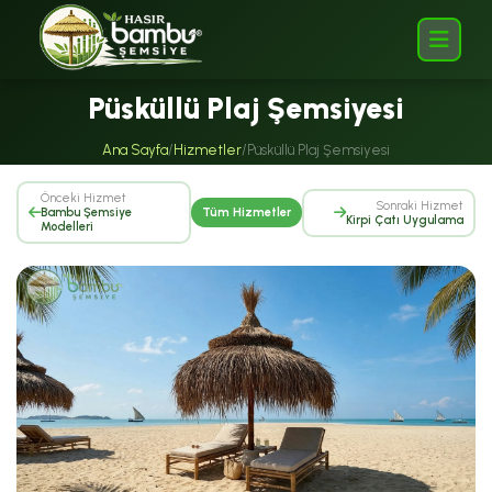
Püsküllü Plaj Şemsiyesi
Ana Sayfa
/
Hizmetler
/
Püsküllü Plaj Şemsiyesi
Önceki Hizmet
Sonraki Hizmet
Bambu Şemsiye
Tüm Hizmetler
Kirpi Çatı Uygulama
Modelleri